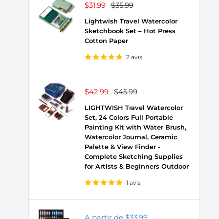
Prix
Prix
$31.99
$35.99
réduit
normal
Lightwish Travel Watercolor
Sketchbook Set – Hot Press
Cotton Paper
2 avis
Prix
Prix
$42.99
$45.99
réduit
normal
LIGHTWISH Travel Watercolor
Set, 24 Colors Full Portable
Painting Kit with Water Brush,
Watercolor Journal, Ceramic
Palette & View Finder -
Complete Sketching Supplies
for Artists & Beginners Outdoor
1 avis
Prix
A partir de
$33.99