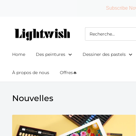
Subscribe No
Passer
Lightwish
au
contenu
Home
Des peintures
Dessiner des pastels
À propos de nous
Offres🔥
Nouvelles