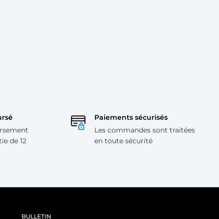
ursé
Paiements sécurisés
ursement
Les commandes sont traitées
tie de 12
en toute sécurité
BULLETIN