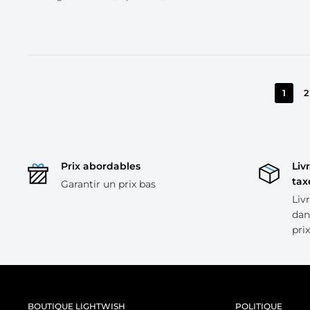
1
2
Prix ​​abordables
Liv
tax
Garantir un prix bas
Liv
dan
prix
BOUTIQUE LIGHTWISH
POLITIQUE