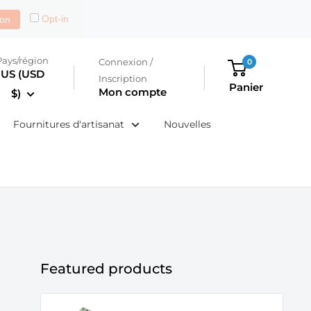
Opt-in
on
Pays/région
Connexion /
0
US (USD
Inscription
Panier
Mon compte
$)
Fournitures d'artisanat
Nouvelles
Featured products