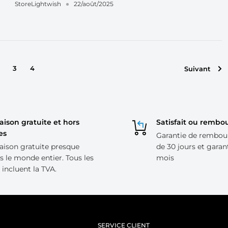
StoreLightwish
22/août/2025
3
4
Suivant
raison gratuite et hors
Satisfait ou rembo
es
Garantie de rembo
raison gratuite presque
de 30 jours et garan
s le monde entier. Tous les
mois
 incluent la TVA.
SERVICE CLIENT