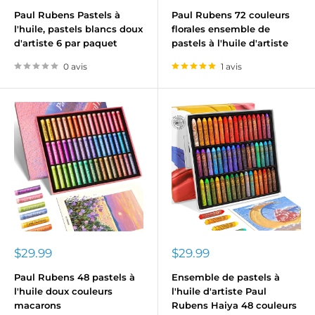
réduit
réduit
Paul Rubens Pastels à
Paul Rubens 72 couleurs
l'huile, pastels blancs doux
florales ensemble de
d'artiste 6 par paquet
pastels à l'huile d'artiste
0 avis
1 avis
Prix
Prix
$29.99
$29.99
réduit
réduit
Paul Rubens 48 pastels à
Ensemble de pastels à
l'huile doux couleurs
l'huile d'artiste Paul
macarons
Rubens Haiya 48 couleurs