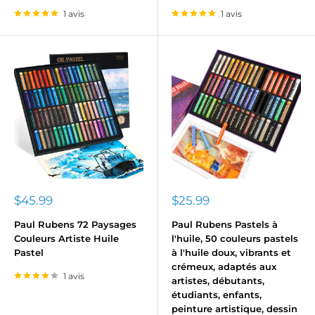
1 avis
1 avis
Prix
Prix
$45.99
$25.99
réduit
réduit
Paul Rubens 72 Paysages
Paul Rubens Pastels à
Couleurs Artiste Huile
l'huile, 50 couleurs pastels
Pastel
à l'huile doux, vibrants et
crémeux, adaptés aux
1 avis
artistes, débutants,
étudiants, enfants,
peinture artistique, dessin