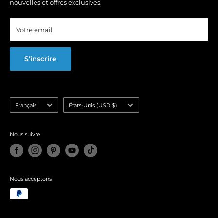
nouvelles et offres exclusives.
Affiliate Program
Blog
Votre email
FAQ
S'inscrire
Langue
Pays/région
Français
États-Unis (USD $)
Nous suivre
Nous acceptons