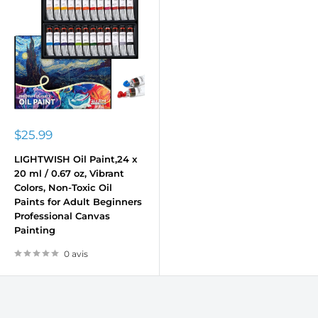
Prix
$25.99
réduit
LIGHTWISH Oil Paint,24 x
20 ml / 0.67 oz, Vibrant
Colors, Non-Toxic Oil
Paints for Adult Beginners
Professional Canvas
Painting
0 avis