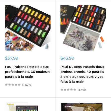
Prix
Prix
$37.99
$43.99
réduit
réduit
Paul Rubens Pastels doux
Paul Rubens Pastels doux
professionnels, 36 couleurs
professionnels, 40 pastels
pastels à la craie
à craie aux couleurs vives
faits à la main
0 avis
0 avis