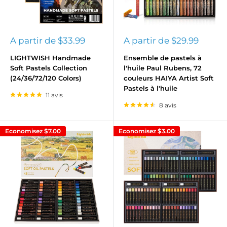
Prix
Prix
A partir de
$33.99
A partir de
$29.99
réduit
réduit
LIGHTWISH Handmade
Ensemble de pastels à
Soft Pastels Collection
l'huile Paul Rubens, 72
(24/36/72/120 Colors)
couleurs HAIYA Artist Soft
Pastels à l'huile
11 avis
8 avis
Economisez
$7.00
Economisez
$3.00