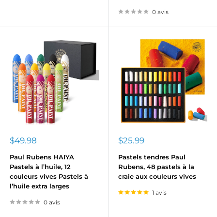
0 avis
Prix
Prix
$49.98
$25.99
réduit
réduit
Paul Rubens HAIYA
Pastels tendres Paul
Pastels à l’huile, 12
Rubens, 48 pastels à la
couleurs vives Pastels à
craie aux couleurs vives
l’huile extra larges
1 avis
0 avis