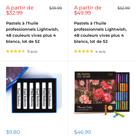
Prix
Prix
A partir de
A partir de
Prix
Prix
$39.99
$52.99
normal
normal
réduit
réduit
$32.99
$49.99
Pastels à l'huile
Pastels à l'huile
professionnels Lightwish,
professionnels Lightwish,
48 couleurs vives plus 4
48 couleurs vives plus 4
blancs, lot de 52
blancs, lot de 52
9 avis
4 avis
Prix
Prix
$9.80
$46.99