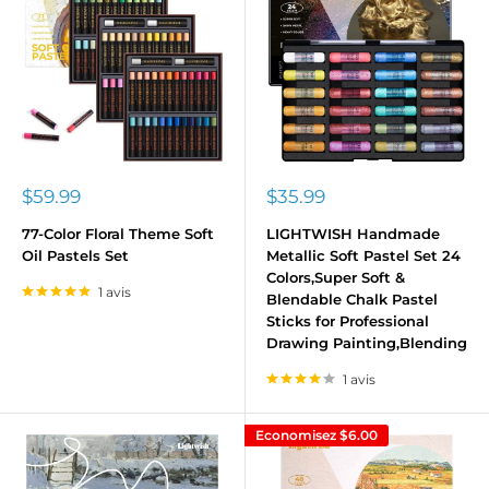
Prix
Prix
$59.99
$35.99
réduit
réduit
77-Color Floral Theme Soft
LIGHTWISH Handmade
Oil Pastels Set
Metallic Soft Pastel Set 24
Colors,Super Soft &
1 avis
Blendable Chalk Pastel
Sticks for Professional
Drawing Painting,Blending
1 avis
Economisez
$6.00