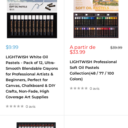
Prix
Prix
$9.99
A partir de
Prix
$39.99
normal
réduit
réduit
$33.99
LIGHTWISH White Oil
LIGHTWISH Professional
Pastels - Pack of 12, Ultra-
Soft Oil Pastels
Smooth Blendable Crayons
Collection(48 / 77 / 100
for Professional Artists &
Colors)
Beginners, Perfect for
Canvas, Chalkboard & DIY
0 avis
Crafts, Non-Fade, High
Coverage Art Supplies
0 avis